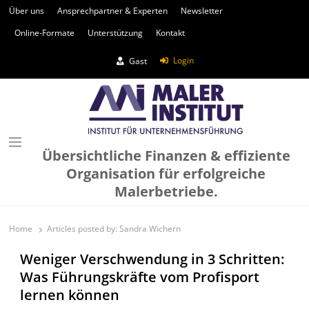
Über uns
Ansprechpartner & Experten
Newsletter
Online-Formate
Unterstützung
Kontakt
Login
Gast
Übersichtliche Finanzen & effiziente
Organisation für erfolgreiche
Malerbetriebe.
Home
Articles posted by:
Sandra Wichern
Weniger Verschwendung in 3 Schritten:
Was Führungskräfte vom Profisport
lernen können