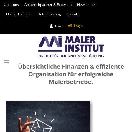
Über uns
Ansprechpartner & Experten
Newsletter
Online-Formate
Unterstützung
Kontakt
Login
Gast
Übersichtliche Finanzen & effiziente
Organisation für erfolgreiche
Malerbetriebe.