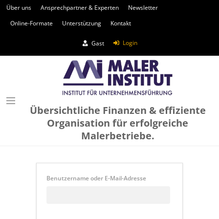
Über uns
Ansprechpartner & Experten
Newsletter
Online-Formate
Unterstützung
Kontakt
Login
Gast
Übersichtliche Finanzen & effiziente
Organisation für erfolgreiche
Malerbetriebe.
Benutzername oder E-Mail-Adresse