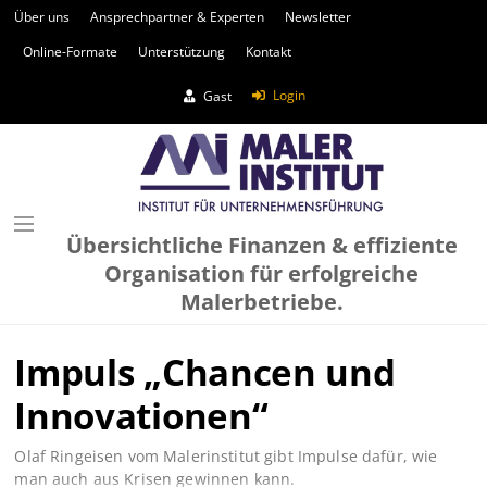
Über uns
Ansprechpartner & Experten
Newsletter
Online-Formate
Unterstützung
Kontakt
Login
Gast
Übersichtliche Finanzen & effiziente
Organisation für erfolgreiche
Malerbetriebe.
Impuls „Chancen und
Innovationen“
Olaf Ringeisen vom Malerinstitut gibt Impulse dafür, wie
man auch aus Krisen gewinnen kann.