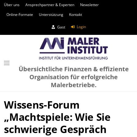
Über uns
Ansprechpartner & Experten
Newsletter
Online-Formate
Unterstützung
Kontakt
Login
Gast
Übersichtliche Finanzen & effiziente
Organisation für erfolgreiche
Malerbetriebe.
Wissens-Forum
„Machtspiele: Wie Sie
schwierige Gespräch