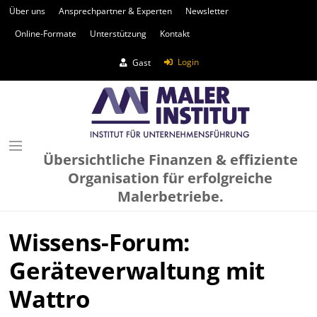
Über uns
Ansprechpartner & Experten
Newsletter
Online-Formate
Unterstützung
Kontakt
Login
Gast
Übersichtliche Finanzen & effiziente
Organisation für erfolgreiche
Malerbetriebe.
Wissens-Forum:
Geräteverwaltung mit
Wattro