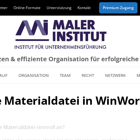
tter
Online-Formate
Unterstützung
Kontakt
Premium Zugang
en & effiziente Organisation für erfolgreich
AUF
ORGANISATION
TEAM
RECHT
NETZWERK
M
e Materialdatei in WinWor
 Materialdatei sinnvoll an?