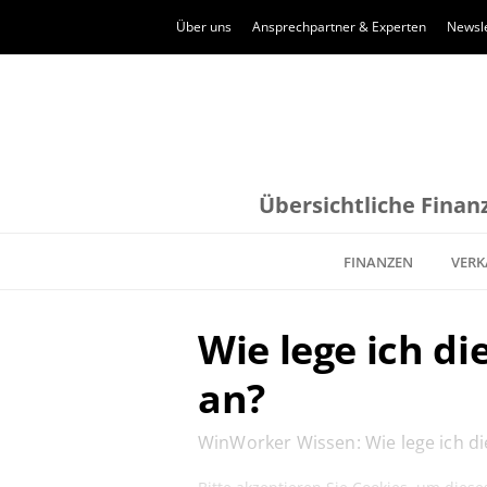
Über uns
Ansprechpartner & Experten
Newsle
Übersichtliche Finanz
FINANZEN
VERK
Wie lege ich di
an?
WinWorker Wissen: Wie lege ich die