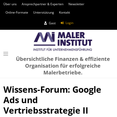
Über uns
Ansprechpartner & Experten
Newsletter
Online-Formate
Unterstützung
Kontakt
Login
Gast
Übersichtliche Finanzen & effiziente
Organisation für erfolgreiche
Malerbetriebe.
Wissens-Forum: Google
Ads und
Vertriebsstrategie II