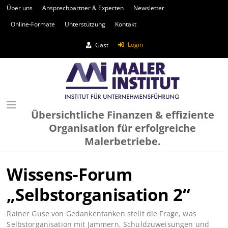
Über uns
Ansprechpartner & Experten
Newsletter
Online-Formate
Unterstützung
Kontakt
Login
Gast
Übersichtliche Finanzen & effiziente
Organisation für erfolgreiche
Malerbetriebe.
Wissens-Forum
„Selbstorganisation 2“
Rainer Guse von Gedankentanken stellt die Frage, was
Selbstorganisation mit Jammern, Schuldzuweisungen und