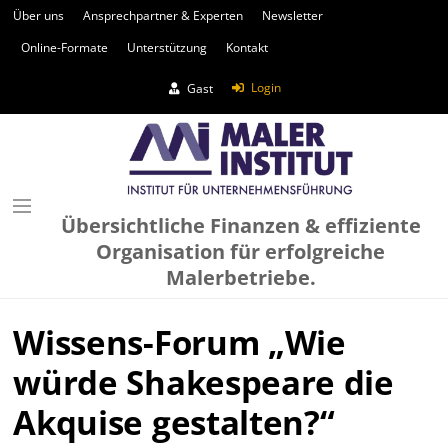
Über uns
Ansprechpartner & Experten
Newsletter
Online-Formate
Unterstützung
Kontakt
Login
Gast
Übersichtliche Finanzen & effiziente
Organisation für erfolgreiche
Malerbetriebe.
Wissens-Forum „Wie
würde Shakespeare die
Akquise gestalten?“