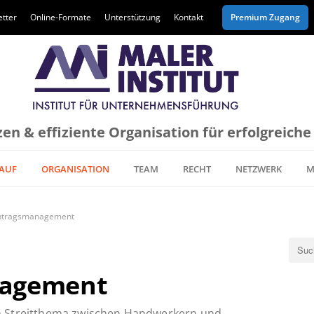
tter
Online-Formate
Unterstützung
Kontakt
Premium Zugang
en & effiziente Organisation für erfolgreich
AUF
ORGANISATION
TEAM
RECHT
NETZWERK
M
htragsmanagement
agement
n Streitthema zwischen Handwerkern und