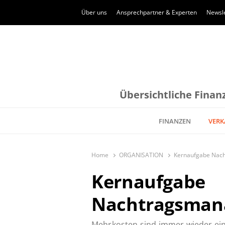
Über uns
Ansprechpartner & Experten
Newsle
Übersichtliche Finanz
FINANZEN
VERK
Home
ORGANISATION
Kernaufgabe Nac
Kernaufgabe
Nachtragsman
Mehrkosten sind immer wieder ei