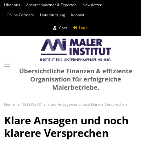
Über uns
Ansprechpartner & Experten
Newsletter
Online-Formate
Unterstützung
Kontakt
Login
Gast
Übersichtliche Finanzen & effiziente
Organisation für erfolgreiche
Malerbetriebe.
Home
NETZWERK
Klare Ansagen und noch klarere Versprechen
Klare Ansagen und noch
klarere Versprechen