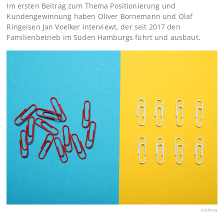
Im ersten Beitrag zum Thema Positionierung und
Kundengewinnung haben Oliver Bornemann und Olaf
Ringeisen Jan Voelker interviewt, der seit 2017 den
Familienbetrieb im Süden Hamburgs führt und ausbaut.
canva