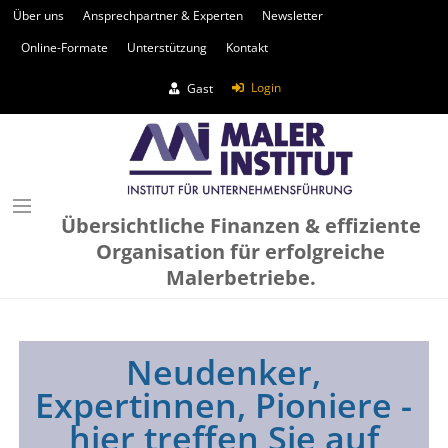
Über uns
Ansprechpartner & Experten
Newsletter
Online-Formate
Unterstützung
Kontakt
Login
Gast
Übersichtliche Finanzen & effiziente
Organisation für erfolgreiche
Malerbetriebe.
Neudenker,
Expertinnen, Pioniere -
hier treffen Sie auf