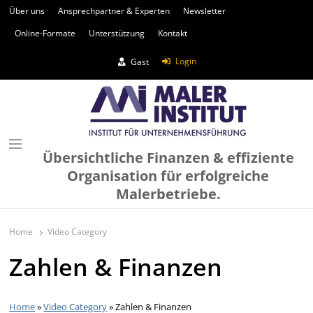
Über uns
Ansprechpartner & Experten
Newsletter
Online-Formate
Unterstützung
Kontakt
Login
Gast
Übersichtliche Finanzen & effiziente
Organisation für erfolgreiche
Malerbetriebe.
Home
Video Category
Zahlen & Finanzen
Home
»
Video Category
»
Zahlen & Finanzen