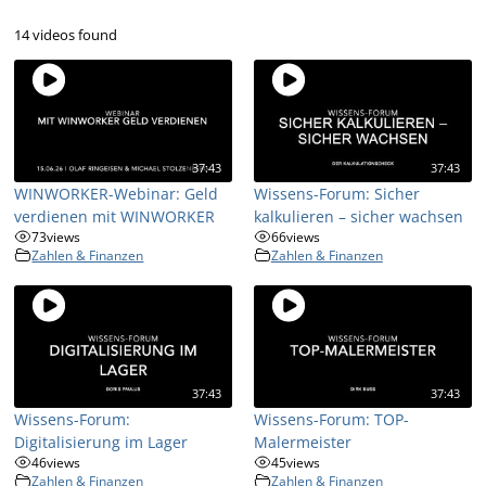
14 videos found
37:43
37:43
WINWORKER-Webinar: Geld
Wissens-Forum: Sicher
verdienen mit WINWORKER
kalkulieren – sicher wachsen
73
views
66
views
Zahlen & Finanzen
Zahlen & Finanzen
37:43
37:43
Wissens-Forum:
Wissens-Forum: TOP-
Digitalisierung im Lager
Malermeister
46
views
45
views
Zahlen & Finanzen
Zahlen & Finanzen