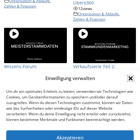
Organisation & Abläufe
,
Libero360
Zahlen & Finanzen
12
views
Organisation & Abläufe
,
Zahlen & Finanzen
Wissens-Forum:
Verkaufsserie Teil 2:
MeisterStammDaten
Stammkundenmarketing
Einwilligung verwalten
21
views
2
views
Organisation & Abläufe
,
Organisation & Abläufe
,
Zahlen & Finanzen
Zahlen & Finanzen
Um dir ein optimales Erlebnis zu bieten, verwenden wir Technologien wie
Cookies, um Geräteinformationen zu speichern und/oder darauf
zuzugreifen. Wenn du diesen Technologien zustimmst, können wir Daten
1
2
»
wie das Surfverhalten oder eindeutige IDs auf dieser Website
Page 1 of 2
verarbeiten. Wenn du deine Einwilligung nicht erteilst oder zurückziehst,
können bestimmte Merkmale und Funktionen beeinträchtigt werden.
Akzeptieren