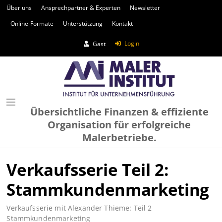
Über uns
Ansprechpartner & Experten
Newsletter
Online-Formate
Unterstützung
Kontakt
Login
Gast
Übersichtliche Finanzen & effiziente
Organisation für erfolgreiche
Malerbetriebe.
Verkaufsserie Teil 2:
Stammkundenmarketing
Verkaufsserie mit Alexander Thieme: Teil 2
Stammkundenmarketing