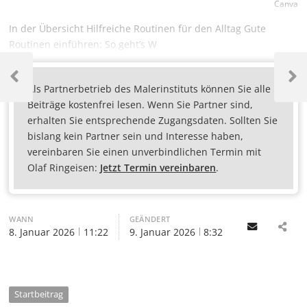
Canva
In der Übersicht Hilfreiche Routinen für den Alltag Gute
Routinen einführen: So geht’s W
Als Partnerbetrieb des Malerinstituts können Sie alle
Beiträge kostenfrei lesen. Wenn Sie Partner sind,
erhalten Sie entsprechende Zugangsdaten. Sollten Sie
bislang kein Partner sein und Interesse haben,
vereinbaren Sie einen unverbindlichen Termin mit
Olaf Ringeisen:
Jetzt Termin vereinbaren
.
WANN
GEÄNDERT
Email
8. Januar 2026
11:22
9. Januar 2026
8:32
Startbeitrag