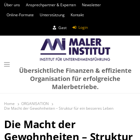
Über uns
Ansprechpartner & Experten
Newsletter
Online-Formate
Unterstützung
Kontakt
Login
Gast
Übersichtliche Finanzen & effiziente
Organisation für erfolgreiche
Malerbetriebe.
Home
ORGANISATION
Die Macht der Gewohnheiten – Struktur für ein besseres Leben
Die Macht der
Gewohnheiten – Struktur