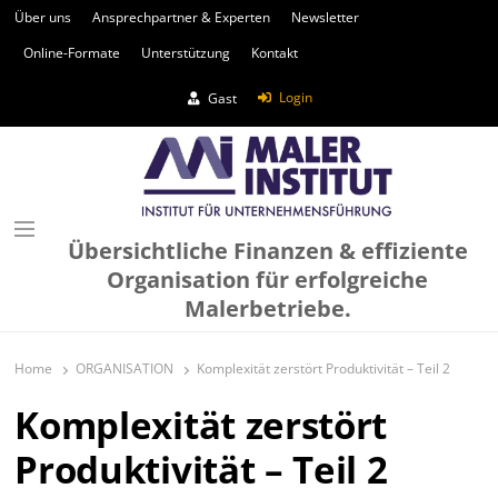
Über uns
Ansprechpartner & Experten
Newsletter
Online-Formate
Unterstützung
Kontakt
Login
Gast
Übersichtliche Finanzen & effiziente
Organisation für erfolgreiche
Malerbetriebe.
Home
ORGANISATION
Komplexität zerstört Produktivität – Teil 2
Komplexität zerstört
Produktivität – Teil 2