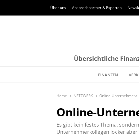
Über uns
Ansprechpartner & Experten
Newsle
Übersichtliche Finanz
FINANZEN
VERK
Home
NETZWERK
Online-Unternehmera
Online-Unter
Es gibt kein festes Thema, sonder
Unternehmerkollegen locker aber