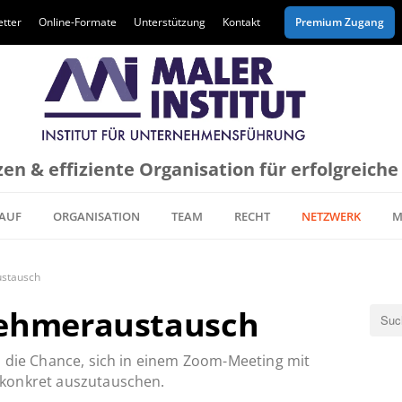
tter
Online-Formate
Unterstützung
Kontakt
Premium Zugang
en & effiziente Organisation für erfolgreich
AUF
ORGANISATION
TEAM
RECHT
NETZWERK
M
ustausch
nehmeraustausch
n die Chance, sich in einem Zoom-Meeting mit
 konkret auszutauschen.