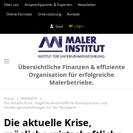
Über uns
Ansprechpartner & Experten
Newsletter
Online-Formate
Unterstützung
Kontakt
Login
Gast
Übersichtliche Finanzen & effiziente
Organisation für erfolgreiche
Malerbetriebe.
Home
FINANZEN
Die aktuelle Krise, mögliche wirtschaftliche Konsequenzen und
Handlungsempfehlungen für das Handwerk
Die aktuelle Krise,