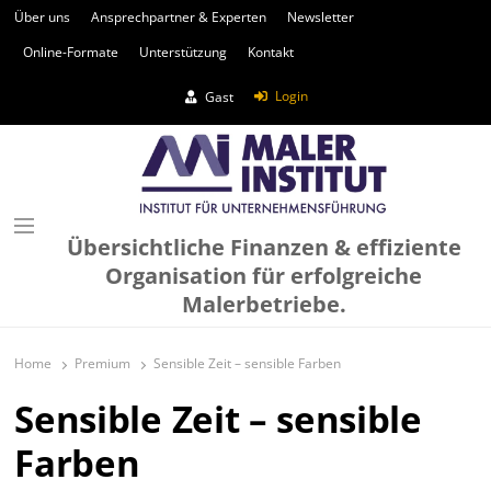
Über uns
Ansprechpartner & Experten
Newsletter
Online-Formate
Unterstützung
Kontakt
Login
Gast
Übersichtliche Finanzen & effiziente
Organisation für erfolgreiche
Malerbetriebe.
Home
Premium
Sensible Zeit – sensible Farben
Sensible Zeit – sensible
Farben