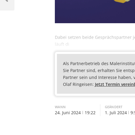
Dabei setzen beide Gesprächspartner j
läuft di
Als Partnerbetrieb des Malerinstitu
Sie Partner sind, erhalten Sie ents
Partner sein und Interesse haben, 
Olaf Ringeisen:
Jetzt Termin verei
WANN
GEÄNDERT
24. Juni 2024
19:22
1. Juli 2024
9: