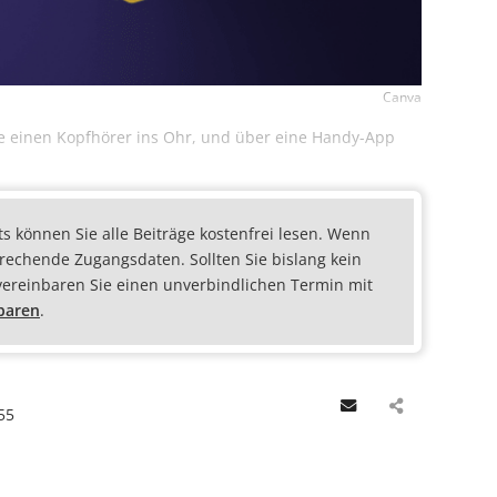
Canva
e einen Kopfhörer ins Ohr, und über eine Handy-App
ts können Sie alle Beiträge kostenfrei lesen. Wenn
prechende Zugangsdaten. Sollten Sie bislang kein
vereinbaren Sie einen unverbindlichen Termin mit
nbaren
.
Email
55