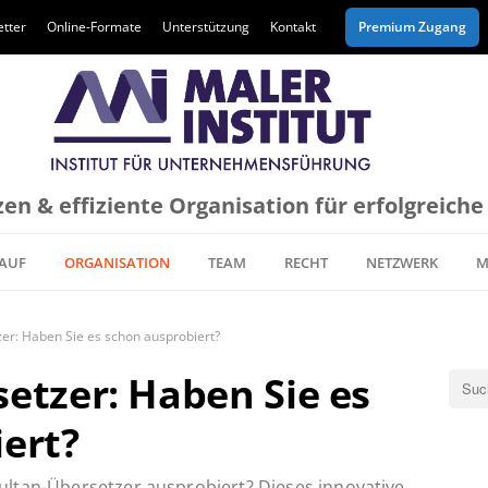
tter
Online-Formate
Unterstützung
Kontakt
Premium Zugang
en & effiziente Organisation für erfolgreich
AUF
ORGANISATION
TEAM
RECHT
NETZWERK
M
er: Haben Sie es schon ausprobiert?
etzer: Haben Sie es
ert?
ultan-Übersetzer ausprobiert? Dieses innovative