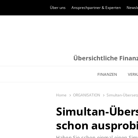
Über uns
Ansprechpartner & Experten
Newsle
Übersichtliche Finanz
FINANZEN
VERK
Home
ORGANISATION
Simultan-Übersetz
Simultan-Übers
schon ausprobi
Haben Sie schon einmal einen Sim