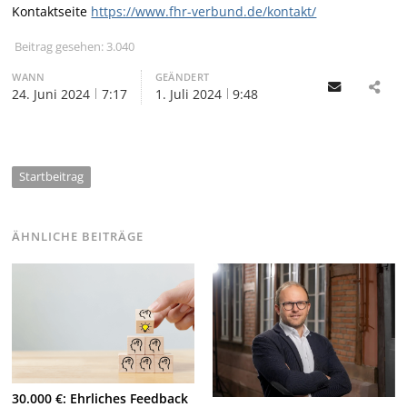
Kontaktseite
https://www.fhr-verbund.de/kontakt/
Beitrag gesehen:
3.040
WANN
GEÄNDERT
Email
24. Juni 2024
7:17
1. Juli 2024
9:48
Startbeitrag
ÄHNLICHE BEITRÄGE
30.000 €: Ehrliches Feedback