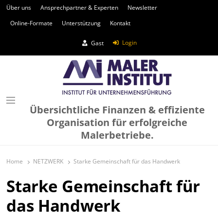
Über uns
Ansprechpartner & Experten
Newsletter
Online-Formate
Unterstützung
Kontakt
Login
Gast
Übersichtliche Finanzen & effiziente
Organisation für erfolgreiche
Malerbetriebe.
Home
NETZWERK
Starke Gemeinschaft für das Handwerk
Starke Gemeinschaft für
das Handwerk