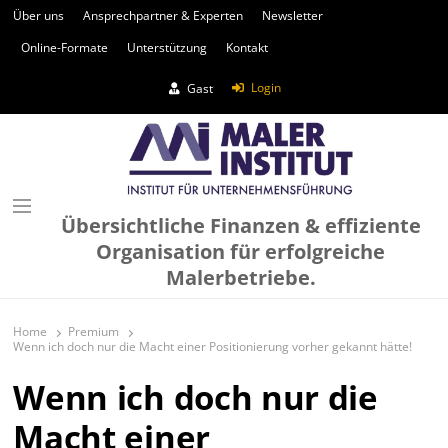
Über uns
Ansprechpartner & Experten
Newsletter
Online-Formate
Unterstützung
Kontakt
Login
Gast
Übersichtliche Finanzen & effiziente
Organisation für erfolgreiche
Malerbetriebe.
Home
Premium
Wenn ich doch nur die Macht einer Positionierung vorher gekannt hätte!
Wenn ich doch nur die
Macht einer