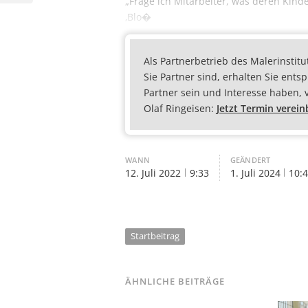
„Frage ich Mitarbeiter, was deren Kind
‚Blo�
Als Partnerbetrieb des Malerinstitu
Sie Partner sind, erhalten Sie ents
Partner sein und Interesse haben, 
Olaf Ringeisen:
Jetzt Termin verei
WANN
GEÄNDERT
12. Juli 2022
9:33
1. Juli 2024
10:
Startbeitrag
ÄHNLICHE BEITRÄGE