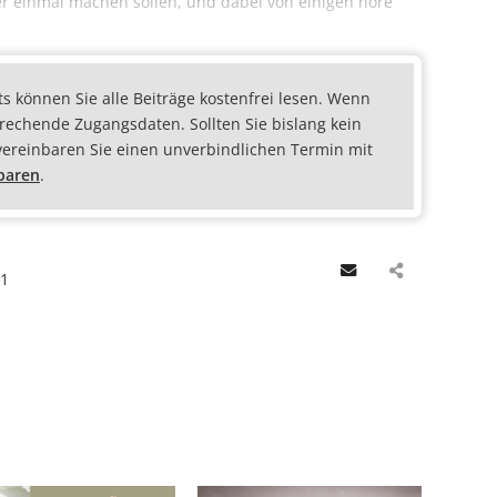
er einmal machen sollen, und dabei von einigen höre
ts können Sie alle Beiträge kostenfrei lesen. Wenn
prechende Zugangsdaten. Sollten Sie bislang kein
vereinbaren Sie einen unverbindlichen Termin mit
nbaren
.
Email
41