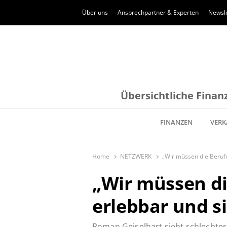
Über uns
Ansprechpartner & Experten
Newsle
Übersichtliche Finanz
FINANZEN
VERK
Home
NETZWERK
„Wir müssen die Beruf
„Wir müssen di
erlebbar und s
Roman Geiselhart sieht schlechtes