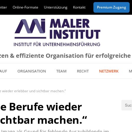
tter
Online-Formate
Unterstützung
Kontakt
Premium Zugang
en & effiziente Organisation für erfolgreich
AUF
ORGANISATION
TEAM
RECHT
NETZWERK
M
e wieder erlebbar und sichtbar machen.“
e Berufe wieder
ichtbar machen.“
 Image als Grund für fehlende Auszubildende im