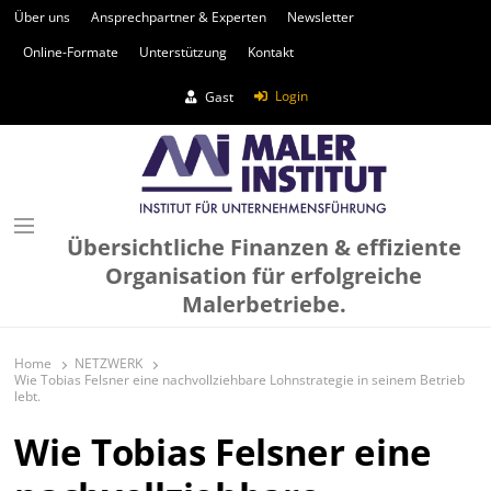
Über uns
Ansprechpartner & Experten
Newsletter
Online-Formate
Unterstützung
Kontakt
Login
Gast
Übersichtliche Finanzen & effiziente
Organisation für erfolgreiche
Malerbetriebe.
Home
NETZWERK
Wie Tobias Felsner eine nachvollziehbare Lohnstrategie in seinem Betrieb
lebt.
Wie Tobias Felsner eine