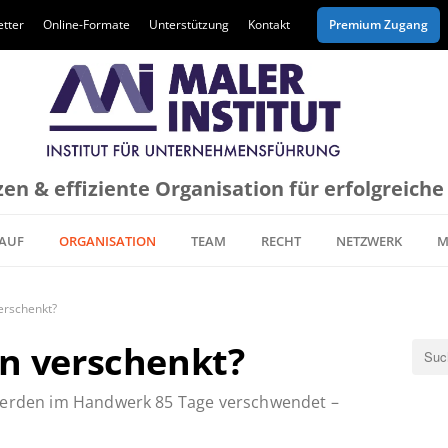
tter
Online-Formate
Unterstützung
Kontakt
Premium Zugang
en & effiziente Organisation für erfolgreich
AUF
ORGANISATION
TEAM
RECHT
NETZWERK
M
erschenkt?
n verschenkt?
 werden im Handwerk 85 Tage verschwendet –