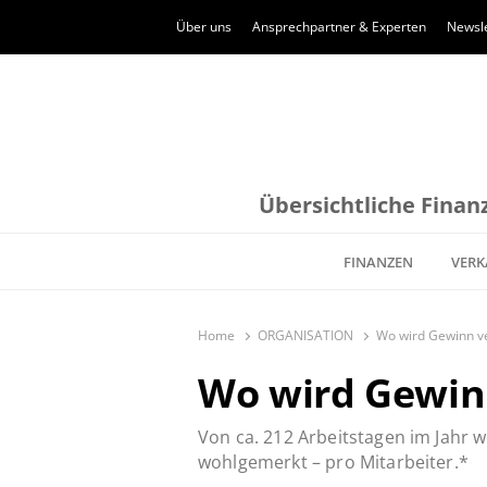
Über uns
Ansprechpartner & Experten
Newsle
Übersichtliche Finanz
FINANZEN
VERK
Home
ORGANISATION
Wo wird Gewinn v
Wo wird Gewin
Von ca. 212 Arbeitstagen im Jahr
wohlgemerkt – pro Mitarbeiter.*