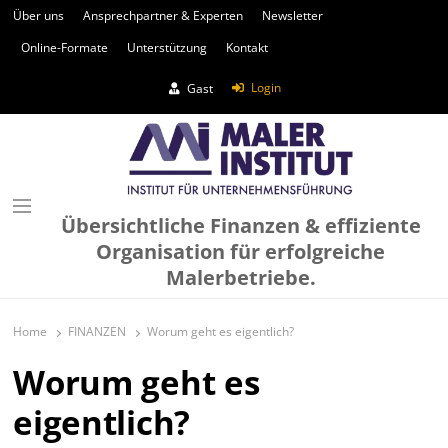
Über uns
Ansprechpartner & Experten
Newsletter
Online-Formate
Unterstützung
Kontakt
Login
Gast
Übersichtliche Finanzen & effiziente
Organisation für erfolgreiche
Malerbetriebe.
Home
FINANZEN
Worum geht es eigentlich?
Worum geht es
eigentlich?