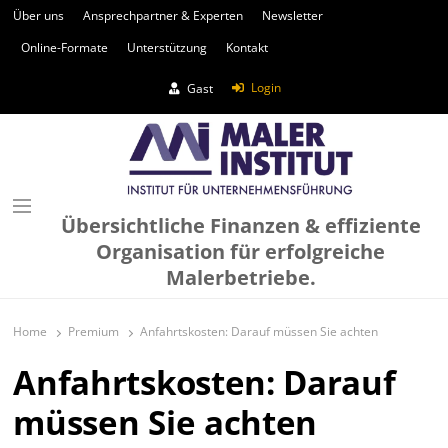
Über uns
Ansprechpartner & Experten
Newsletter
Online-Formate
Unterstützung
Kontakt
Login
Gast
Übersichtliche Finanzen & effiziente
Organisation für erfolgreiche
Malerbetriebe.
Home
Premium
Anfahrtskosten: Darauf müssen Sie achten
Anfahrtskosten: Darauf
müssen Sie achten