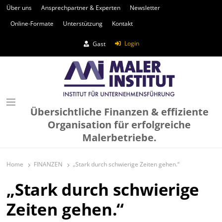
Über uns
Ansprechpartner & Experten
Newsletter
Online-Formate
Unterstützung
Kontakt
Login
Gast
Übersichtliche Finanzen & effiziente
Organisation für erfolgreiche
Malerbetriebe.
Home
FINANZEN
„Stark durch schwierige Zeiten gehen.“
„Stark durch schwierige
Zeiten gehen.“