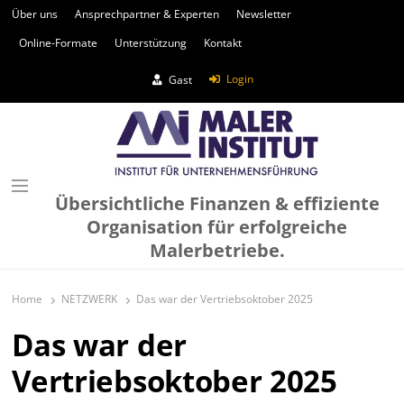
Über uns
Ansprechpartner & Experten
Newsletter
Online-Formate
Unterstützung
Kontakt
Login
Gast
Übersichtliche Finanzen & effiziente
Organisation für erfolgreiche
Malerbetriebe.
Home
NETZWERK
Das war der Vertriebsoktober 2025
Das war der
Vertriebsoktober 2025