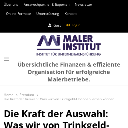
Über uns
Ansprechpartner & Experten
Newsletter
Online-Formate
Unterstützung
Kontakt
Login
Gast
Übersichtliche Finanzen & effiziente
Organisation für erfolgreiche
Malerbetriebe.
Home
Premium
Die Kraft der Auswahl: Was wir von Trinkgeld-Optionen lernen können
Die Kraft der Auswahl:
Was wir von Trinkgeld-