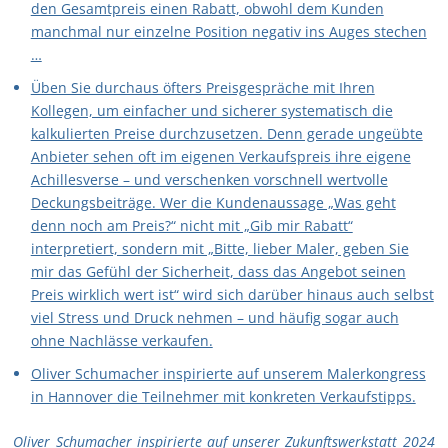
den Gesamtpreis einen Rabatt, obwohl dem Kunden
manchmal nur einzelne Position negativ ins Auges stechen
…
Üben Sie durchaus öfters Preisgespräche mit Ihren
Kollegen, um einfacher und sicherer systematisch die
kalkulierten Preise durchzusetzen. Denn gerade ungeübte
Anbieter sehen oft im eigenen Verkaufspreis ihre eigene
Achillesverse – und verschenken vorschnell wertvolle
Deckungsbeiträge. Wer die Kundenaussage „Was geht
denn noch am Preis?“ nicht mit „Gib mir Rabatt“
interpretiert, sondern mit „Bitte, lieber Maler, geben Sie
mir das Gefühl der Sicherheit, dass das Angebot seinen
Preis wirklich wert ist“ wird sich darüber hinaus auch selbst
viel Stress und Druck nehmen – und häufig sogar auch
ohne Nachlässe verkaufen.
Oliver Schumacher inspirierte auf unserem Malerkongress
in Hannover die Teilnehmer mit konkreten Verkaufstipps.
Oliver Schumacher inspirierte auf unserer Zukunftswerkstatt 2024