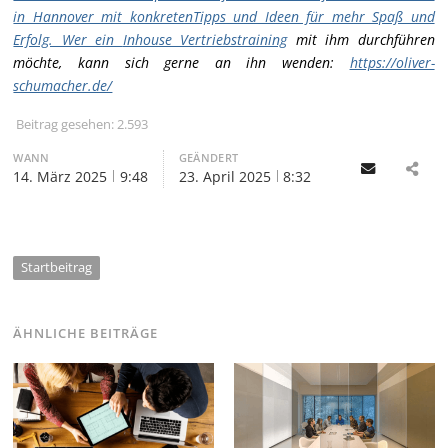
in Hannover mit konkretenTipps und Ideen für mehr Spaß und
Erfolg. Wer ein
Inhouse Vertriebstraining
mit ihm durchführen
möchte, kann sich gerne an ihn wenden:
https://oliver-
schumacher.de/
Beitrag gesehen:
2.593
WANN
GEÄNDERT
Email
14. März 2025
9:48
23. April 2025
8:32
Startbeitrag
ÄHNLICHE BEITRÄGE