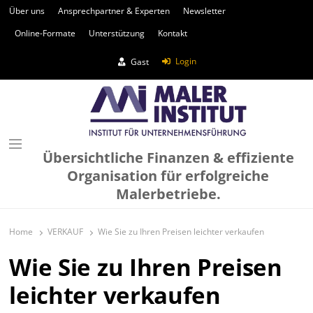
Über uns
Ansprechpartner & Experten
Newsletter
Online-Formate
Unterstützung
Kontakt
Login
Gast
Übersichtliche Finanzen & effiziente
Organisation für erfolgreiche
Malerbetriebe.
Home
VERKAUF
Wie Sie zu Ihren Preisen leichter verkaufen
Wie Sie zu Ihren Preisen
leichter verkaufen