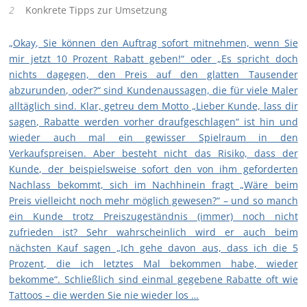
Konkrete Tipps zur Umsetzung
„Okay, Sie können den Auftrag sofort mitnehmen, wenn Sie
mir jetzt 10 Prozent Rabatt geben!“ oder „Es spricht doch
nichts dagegen, den Preis auf den glatten Tausender
abzurunden, oder?“ sind Kundenaussagen, die für viele Maler
alltäglich sind. Klar, getreu dem Motto „Lieber Kunde, lass dir
sagen, Rabatte werden vorher draufgeschlagen“ ist hin und
wieder auch mal ein gewisser Spielraum in den
Verkaufspreisen. Aber besteht nicht das Risiko, dass der
Kunde, der beispielsweise sofort den von ihm geforderten
Nachlass bekommt, sich im Nachhinein fragt „Wäre beim
Preis vielleicht noch mehr möglich gewesen?“ – und so manch
ein Kunde trotz Preiszugeständnis (immer) noch nicht
zufrieden ist? Sehr wahrscheinlich wird er auch beim
nächsten Kauf sagen „Ich gehe davon aus, dass ich die 5
Prozent, die ich letztes Mal bekommen habe, wieder
bekomme“. Schließlich sind einmal gegebene Rabatte oft wie
Tattoos – die werden Sie nie wieder los …