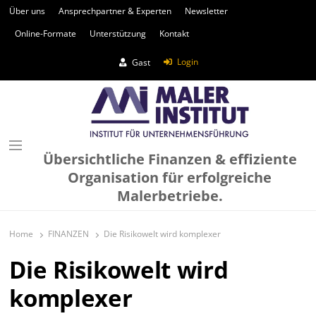
Über uns
Ansprechpartner & Experten
Newsletter
Online-Formate
Unterstützung
Kontakt
Login
Gast
Übersichtliche Finanzen & effiziente
Organisation für erfolgreiche
Malerbetriebe.
Home
FINANZEN
Die Risikowelt wird komplexer
Die Risikowelt wird
komplexer