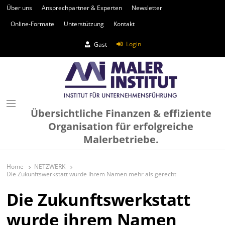
Über uns
Ansprechpartner & Experten
Newsletter
Online-Formate
Unterstützung
Kontakt
Login
Gast
Übersichtliche Finanzen & effiziente
Organisation für erfolgreiche
Malerbetriebe.
Home
NETZWERK
Die Zukunftswerkstatt wurde ihrem Namen mehr als gerecht
Die Zukunftswerkstatt
wurde ihrem Namen