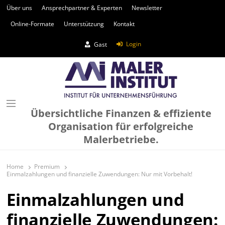
Über uns
Ansprechpartner & Experten
Newsletter
Online-Formate
Unterstützung
Kontakt
Login
Gast
Übersichtliche Finanzen & effiziente
Organisation für erfolgreiche
Malerbetriebe.
Home
Premium
Einmalzahlungen und finanzielle Zuwendungen: Nur mit Vorbehalt!
Einmalzahlungen und
finanzielle Zuwendungen: