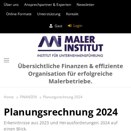
Über uns
Ansprechpartner & Experten
Newsletter
Online-Formate
Unterstützung
Kontakt
Login
Gast
Übersichtliche Finanzen & effiziente
Organisation für erfolgreiche
Malerbetriebe.
Home
FINANZEN
Planungsrechnung 2024
Planungsrechnung 2024
Erkenntnisse aus 2023 und Herausforderungen 2024 auf
einen Blick.