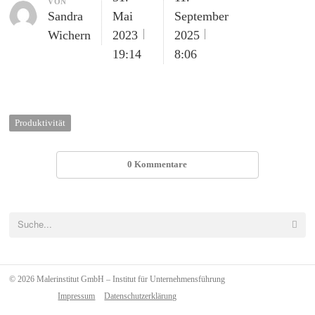
Author
VON
Sandra
Mai
September
Email
Sha
Wichern
2023
2025
this
pos
19:14
8:06
Produktivität
0 Kommentare
Search
for:
© 2026 Malerinstitut GmbH – Institut für Unternehmensführung
Impressum
Datenschutzerklärung