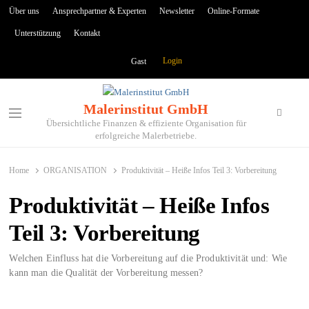
Über uns
Ansprechpartner & Experten
Newsletter
Online-Formate
Unterstützung
Kontakt
Login
Gast
Malerinstitut GmbH
Search
Menu
Übersichtliche Finanzen & effiziente Organisation für
erfolgreiche Malerbetriebe.
Home
ORGANISATION
Produktivität – Heiße Infos Teil 3: Vorbereitung
Produktivität – Heiße Infos
Teil 3: Vorbereitung
Welchen Einfluss hat die Vorbereitung auf die Produktivität und: Wie
kann man die Qualität der Vorbereitung messen?