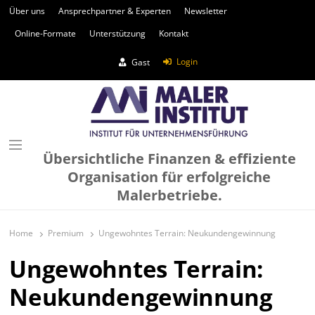
Über uns
Ansprechpartner & Experten
Newsletter
Online-Formate
Unterstützung
Kontakt
Login
Gast
Übersichtliche Finanzen & effiziente
Organisation für erfolgreiche
Malerbetriebe.
Home
Premium
Ungewohntes Terrain: Neukundengewinnung
Ungewohntes Terrain:
Neukundengewinnung