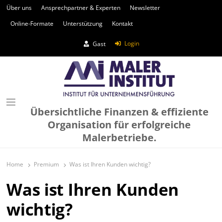
Über uns
Ansprechpartner & Experten
Newsletter
Online-Formate
Unterstützung
Kontakt
Login
Gast
Übersichtliche Finanzen & effiziente
Organisation für erfolgreiche
Malerbetriebe.
Home
Premium
Was ist Ihren Kunden wichtig?
Was ist Ihren Kunden
wichtig?