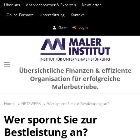
Über uns
Ansprechpartner & Experten
Newsletter
Online-Formate
Unterstützung
Kontakt
Login
Gast
Übersichtliche Finanzen & effiziente
Organisation für erfolgreiche
Malerbetriebe.
Home
NETZWERK
Wer spornt Sie zur Bestleistung an?
Wer spornt Sie zur
Bestleistung an?