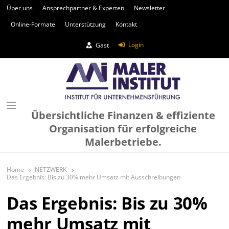
Über uns
Ansprechpartner & Experten
Newsletter
Online-Formate
Unterstützung
Kontakt
Login
Gast
Übersichtliche Finanzen & effiziente
Organisation für erfolgreiche
Malerbetriebe.
Home
NETZWERK
Das Ergebnis: Bis zu 30% mehr Umsatz mit Ausschreibungen
Das Ergebnis: Bis zu 30%
mehr Umsatz mit