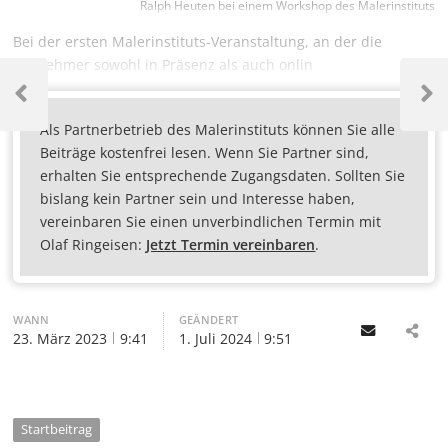
Ralph Heuten bei einem Workshop des Malerinstituts
Bei der ersten Malerinstituts-Veranstaltung, an der die
Teilnehmer sowohl in Präsenz als auch onlin
Als Partnerbetrieb des Malerinstituts können Sie alle
Beiträge kostenfrei lesen. Wenn Sie Partner sind,
erhalten Sie entsprechende Zugangsdaten. Sollten Sie
bislang kein Partner sein und Interesse haben,
vereinbaren Sie einen unverbindlichen Termin mit
Olaf Ringeisen:
Jetzt Termin vereinbaren
.
WANN
GEÄNDERT
Email
23. März 2023
9:41
1. Juli 2024
9:51
Startbeitrag