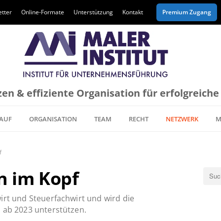
tter
Online-Formate
Unterstützung
Kontakt
Premium Zugang
en & effiziente Organisation für erfolgreich
AUF
ORGANISATION
TEAM
RECHT
NETZWERK
M
f
n im Kopf
irt und Steuerfachwirt und wird die
s ab 2023 unterstützen.