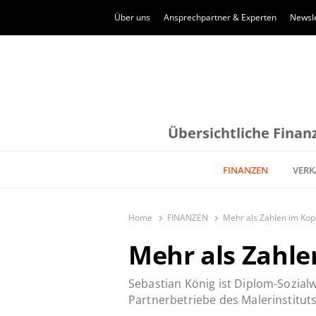
Über uns
Ansprechpartner & Experten
Newsle
Übersichtliche Finanz
FINANZEN
VERK
Home
FINANZEN
Mehr als Zahlen im Kop
Mehr als Zahle
Sebastian König ist Diplom-Sozialw
Partnerbetriebe des Malerinstitut