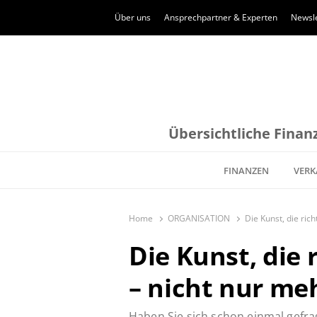
Über uns
Ansprechpartner & Experten
Newsle
Übersichtliche Finanz
FINANZEN
VERK
Home
ORGANISATION
Die Kunst, die ric
Die Kunst, die 
– nicht nur me
Haben Sie sich schon einmal gefr