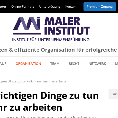
tter
Online-Formate
Unterstützung
Kontakt
Premium Zugang
en & effiziente Organisation für erfolgreich
AUF
ORGANISATION
TEAM
RECHT
NETZWERK
M
htigen Dinge zu tun – nicht nur mehr zu arbeiten
richtigen Dinge zu tun
hr zu arbeiten
agt, warum Unternehmen mit mehr Mitarbeitern