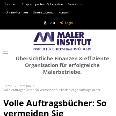
Über uns
Ansprechpartner & Experten
Newsletter
Online-Formate
Unterstützung
Kontakt
Login
Gast
Übersichtliche Finanzen & effiziente
Organisation für erfolgreiche
Malerbetriebe.
Home
Premium
Volle Auftragsbücher: So vermeiden Sie kostspielige Auftragslöcher
Volle Auftragsbücher: So
vermeiden Sie