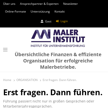
Über uns
Ansprechpartner & Experten
Newsletter
Online-Formate
Unterstützung
Kontakt
Login
Gast
Übersichtliche Finanzen & effiziente
Organisation für erfolgreiche
Malerbetriebe.
Home
ORGANISATION
Erst fragen. Dann führen.
Erst fragen. Dann führen.
Führung passiert nicht nur in großen Gesprächen oder
Mitarbeiterjahresgesprächen.