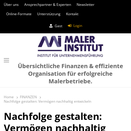
Über uns
Ansprechpartner & Experten
Newsletter
Online-Formate
Unterstützung
Kontakt
Login
Gast
Übersichtliche Finanzen & effiziente
Organisation für erfolgreiche
Malerbetriebe.
Home
FINANZEN
Nachfolge gestalten: Vermögen nachhaltig entwickeln
Nachfolge gestalten:
Vermögen nachhaltig