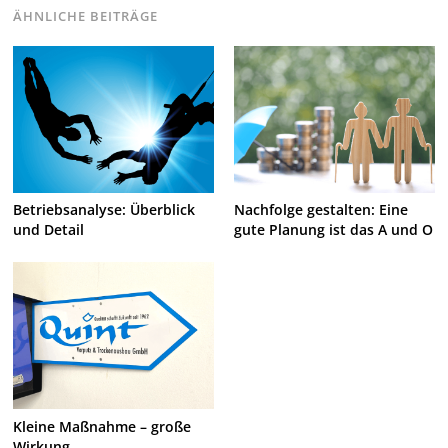
ÄHNLICHE BEITRÄGE
Betriebsanalyse: Überblick
Nachfolge gestalten: Eine
und Detail
gute Planung ist das A und O
Kleine Maßnahme – große
Wirkung