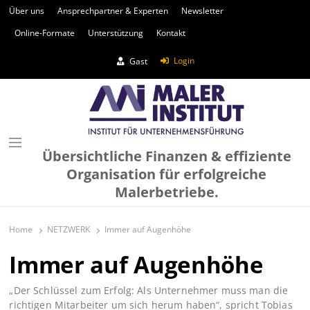
Über uns
Ansprechpartner & Experten
Newsletter
Online-Formate
Unterstützung
Kontakt
Login
Gast
Übersichtliche Finanzen & effiziente
Organisation für erfolgreiche
Malerbetriebe.
Home
NETZWERK
Immer auf Augenhöhe
Immer auf Augenhöhe
„Der Schlüssel zum Erfolg: Als Unternehmer muss man die
richtigen Mitarbeiter um sich herum haben“, spricht Tobias