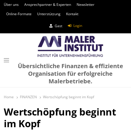
Über uns
Ansprechpartner & Experten
Newsletter
Online-Formate
Unterstützung
Kontakt
Login
Gast
Übersichtliche Finanzen & effiziente
Organisation für erfolgreiche
Malerbetriebe.
Home
FINANZEN
Wertschöpfung beginnt im Kopf
Wertschöpfung beginnt
im Kopf