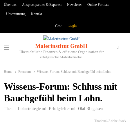
Über uns
Ansprechpartner & Experten
Newsletter
Online-Formate
Unterstützung
Kontakt
Login
Gast
Malerinstitut GmbH
Übersichtliche Finanzen & effiziente Organisation für
erfolgreiche Malerbetriebe.
Home
Premium
Wissens-Forum: Schluss mit Bauchgefühl beim Lohn.
Wissens-Forum: Schluss mit
Bauchgefühl beim Lohn.
Thema: Lohnstrategie mit Erfolgsleiter mit Olaf Ringeisen
Thodonal/Adobe Stock