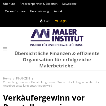
Über uns
Ansprechpartner & Experten
Newsletter
Online-Formate
Unterstützung
Kontakt
Login
Gast
Übersichtliche Finanzen & effiziente
Organisation für erfolgreiche
Malerbetriebe.
Home
FINANZEN
Verkäufergewinn vor Baustellengewinn – Warum der Erfolg schon bei der
Angebotserstellung entschieden wird
Verkäufergewinn vor